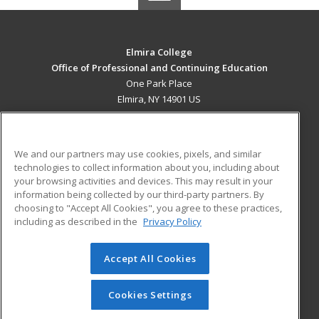
Elmira College
Office of Professional and Continuing Education
One Park Place
Elmira, NY 14901 US
MAIN CONTENT
Career Training
We and our partners may use cookies, pixels, and similar
technologies to collect information about you, including about
ADDITIONAL RESOURCES
your browsing activities and devices. This may result in your
information being collected by our third-party partners. By
Military
Student Blog
choosing to "Accept All Cookies", you agree to these practices,
Financial Assistance
including as described in the
Privacy Policy
Help
Accept All Cookies
© 2026 ed2go, a division of Cengage Learning. All rights
reserved. The material on this site cannot be reproduced or
redistributed unless you have obtained prior written
Cookies Settings
permission from Cengage Learning.
Privacy Policy