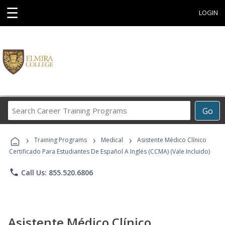
☰
LOGIN
Search
Go
Career
Training
›
›
›
Programs
Training Programs
Medical
Asistente Médico Clínico
Certificado Para Estudiantes De Español A Inglés (CCMA) (Vale Incluido)
phone
Call Us: 855.520.6806
Asistente Médico Clínico