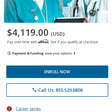
$4,119.00
(USD)
Affirm
Pay over time with
. See if you qualify at checkout.
Payment & Funding:
view your options
ENROLL NOW
Call Us: 855.520.6806
phone
info
Career series