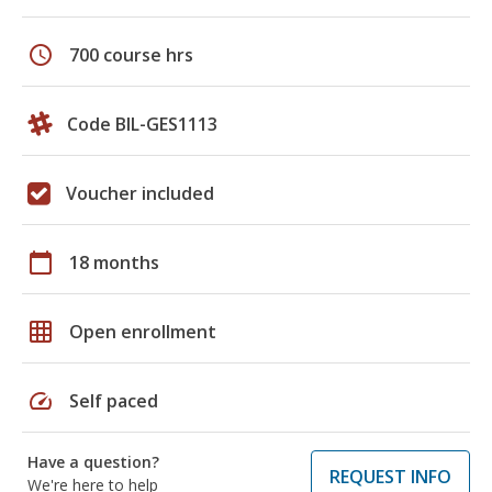
schedule
700 course hrs
Code BIL-GES1113
Voucher included
calendar_today
18 months
grid_on
Open enrollment
speed
Self paced
Have a question?
REQUEST INFO
We're here to help