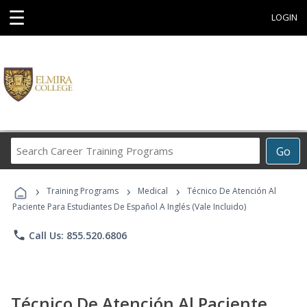
☰
LOGIN
Search
Go
Career
Training
›
›
›
Programs
Training Programs
Medical
Técnico De Atención Al
Paciente Para Estudiantes De Español A Inglés (Vale Incluido)
phone
Call Us: 855.520.6806
Técnico De Atención Al Paciente