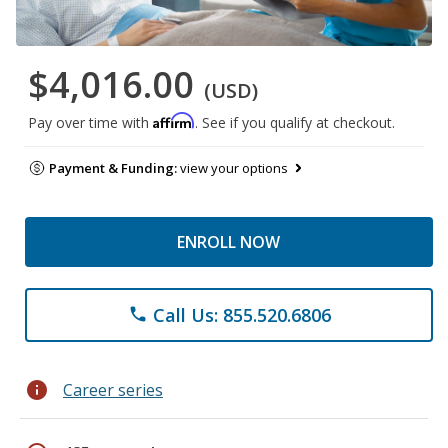
$4,016.00
(USD)
Affirm
Pay over time with
. See if you qualify at checkout.
Payment & Funding:
view your options
ENROLL NOW
Call Us: 855.520.6806
phone
info
Career series