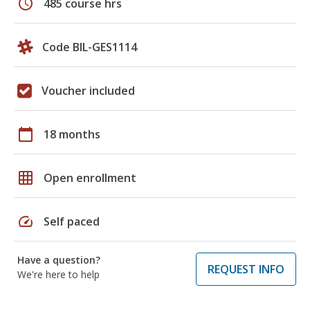
schedule
485 course hrs
Code BIL-GES1114
Voucher included
calendar_today
18 months
grid_on
Open enrollment
speed
Self paced
Have a question?
REQUEST INFO
We're here to help