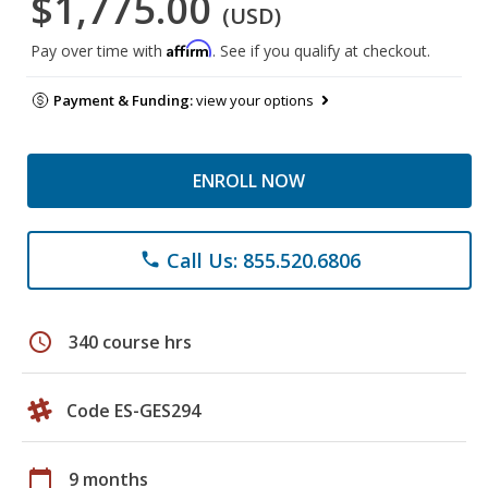
$1,775.00
(USD)
Affirm
Pay over time with
. See if you qualify at checkout.
Payment & Funding:
view your options
ENROLL NOW
Call Us: 855.520.6806
phone
schedule
340 course hrs
Code ES-GES294
calendar_today
9 months