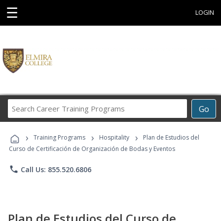
☰
LOGIN
Search
Go
Career
Training
›
›
›
Programs
Training Programs
Hospitality
Plan de Estudios del
Curso de Certificación de Organización de Bodas y Eventos
phone
Call Us: 855.520.6806
Plan de Estudios del Curso de