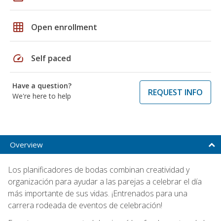
grid_on
Open enrollment
speed
Self paced
Have a question?
REQUEST INFO
We're here to help
Overview
Los planificadores de bodas combinan creatividad y
organización para ayudar a las parejas a celebrar el día
más importante de sus vidas. ¡Entrenados para una
carrera rodeada de eventos de celebración!