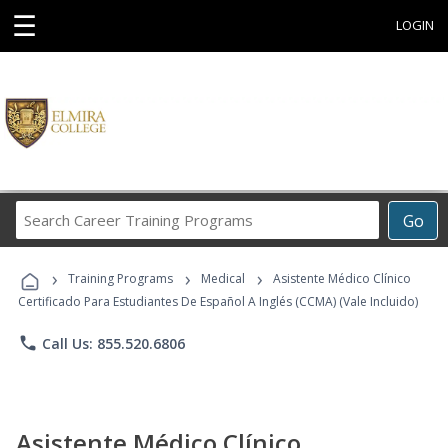
☰
LOGIN
Search
Go
Career
Training
›
›
›
Programs
Training Programs
Medical
Asistente Médico Clínico
Certificado Para Estudiantes De Español A Inglés (CCMA) (Vale Incluido)
phone
Call Us: 855.520.6806
Asistente Médico Clínico