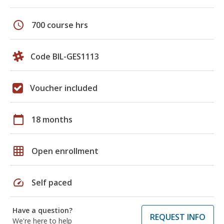
schedule
700 course hrs
Code BIL-GES1113
Voucher included
calendar_today
18 months
grid_on
Open enrollment
speed
Self paced
Have a question?
REQUEST INFO
We're here to help