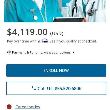
$4,119.00
(USD)
Affirm
Pay over time with
. See if you qualify at checkout.
Payment & Funding:
view your options
ENROLL NOW
Call Us: 855.520.6806
phone
info
Career series