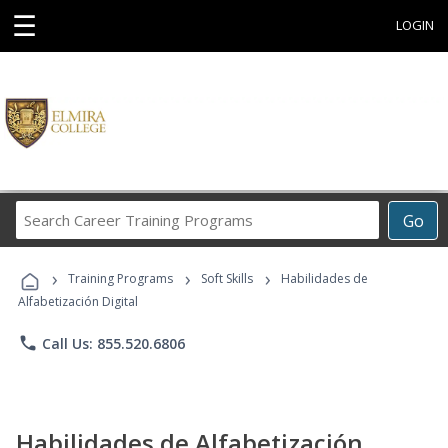
☰
LOGIN
Search
Go
Career
Training
›
›
›
Programs
Training Programs
Soft Skills
Habilidades de
Alfabetización Digital
phone
Call Us: 855.520.6806
Habilidades de Alfabetización