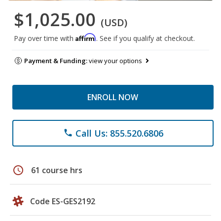
$1,025.00
(USD)
Affirm
Pay over time with
. See if you qualify at checkout.
Payment & Funding:
view your options
ENROLL NOW
Call Us: 855.520.6806
phone
schedule
61 course hrs
Code ES-GES2192