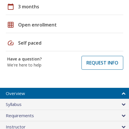
calendar_today
3 months
grid_on
Open enrollment
speed
Self paced
Have a question?
REQUEST INFO
We're here to help
Overview
Syllabus
Requirements
Instructor