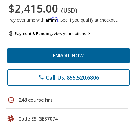
$2,415.00
(USD)
Affirm
Pay over time with
. See if you qualify at checkout.
Payment & Funding:
view your options
ENROLL NOW
Call Us: 855.520.6806
phone
schedule
248 course hrs
Code ES-GES7074