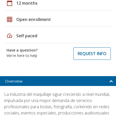
calendar_today
12 months
grid_on
Open enrollment
speed
Self paced
Have a question?
REQUEST INFO
We're here to help
Overview
La industria del maquillaje sigue creciendo a nivel mundial,
impulsada por una mayor demanda de servicios
profesionales para bodas, fotografía, contenido en redes
sociales, eventos especiales, producciones audiovisuales