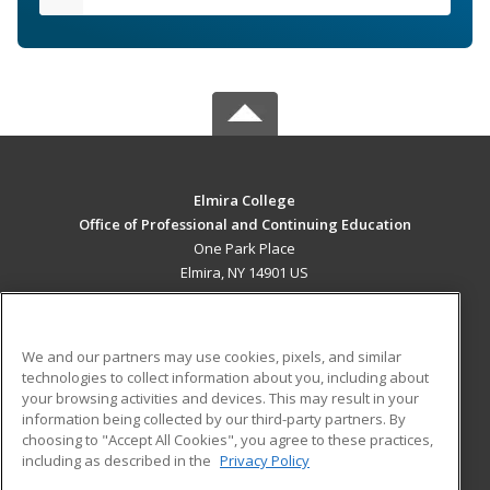
Elmira College
Office of Professional and Continuing Education
One Park Place
Elmira, NY 14901 US
MAIN CONTENT
Career Training
We and our partners may use cookies, pixels, and similar
technologies to collect information about you, including about
ADDITIONAL RESOURCES
your browsing activities and devices. This may result in your
information being collected by our third-party partners. By
Military
Student Blog
choosing to "Accept All Cookies", you agree to these practices,
Financial Assistance
including as described in the
Privacy Policy
Help