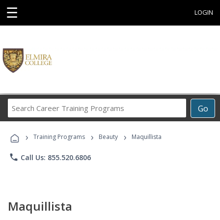
☰
LOGIN
Search
Go
Career
Training
›
›
›
Programs
Training Programs
Beauty
Maquillista
phone
Call Us: 855.520.6806
Maquillista