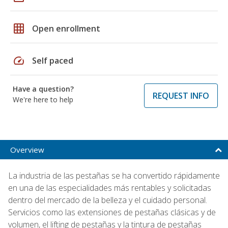
grid_on
Open enrollment
speed
Self paced
Have a question?
REQUEST INFO
We're here to help
Overview
La industria de las pestañas se ha convertido rápidamente
en una de las especialidades más rentables y solicitadas
dentro del mercado de la belleza y el cuidado personal.
Servicios como las extensiones de pestañas clásicas y de
volumen, el lifting de pestañas y la tintura de pestañas