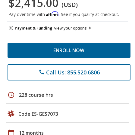
$2,415.00
(USD)
Affirm
Pay over time with
. See if you qualify at checkout.
Payment & Funding:
view your options
ENROLL NOW
Call Us: 855.520.6806
phone
schedule
228 course hrs
Code ES-GES7073
calendar_today
12 months