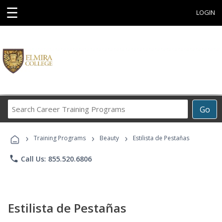
☰
LOGIN
Search
Go
Career
Training
›
›
›
Programs
Training Programs
Beauty
Estilista de Pestañas
phone
Call Us: 855.520.6806
Estilista de Pestañas