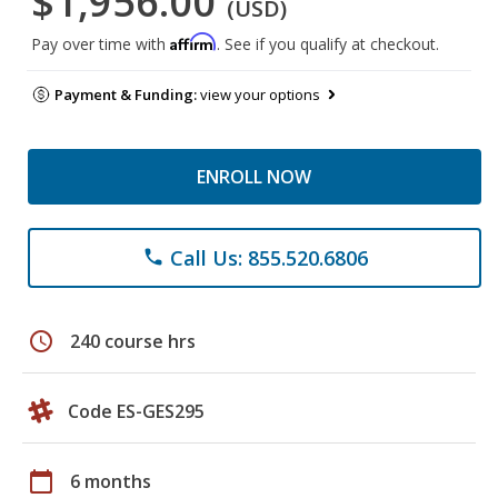
$1,956.00
(USD)
Affirm
Pay over time with
. See if you qualify at checkout.
Payment & Funding:
view your options
ENROLL NOW
Call Us: 855.520.6806
phone
schedule
240 course hrs
Code ES-GES295
calendar_today
6 months