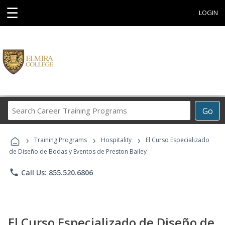
☰
LOGIN
Search
Go
Career
Training
›
›
›
Programs
Training Programs
Hospitality
El Curso Especializado
de Diseño de Bodas y Eventos de Preston Bailey
phone
Call Us: 855.520.6806
El Curso Especializado de Diseño de