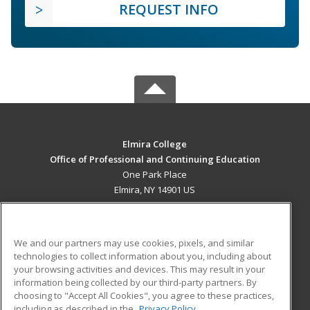
REQUEST INFO
Elmira College
Office of Professional and Continuing Education
One Park Place
Elmira, NY 14901 US
MAIN CONTENT
Career Training
We and our partners may use cookies, pixels, and similar
technologies to collect information about you, including about
ADDITIONAL RESOURCES
your browsing activities and devices. This may result in your
information being collected by our third-party partners. By
Military
Student Blog
choosing to "Accept All Cookies", you agree to these practices,
Financial Assistance
including as described in the
Privacy Policy