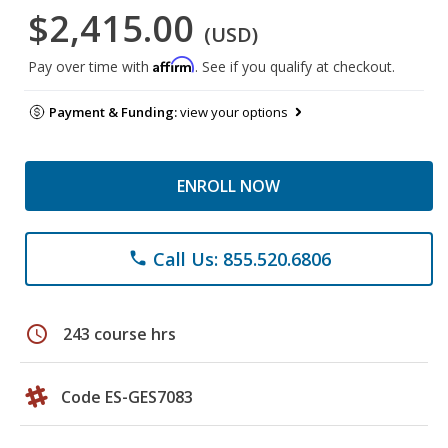
$2,415.00
(USD)
Affirm
Pay over time with
. See if you qualify at checkout.
Payment & Funding:
view your options
ENROLL NOW
Call Us: 855.520.6806
phone
schedule
243 course hrs
Code ES-GES7083