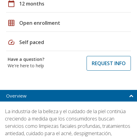
calendar_today
12 months
grid_on
Open enrollment
speed
Self paced
Have a question?
REQUEST INFO
We're here to help
Overview
La industria de la belleza y el cuidado de la piel continúa
creciendo a medida que los consumidores buscan
servicios como limpiezas faciales profundas, tratamientos
antiedad, cuidado para el acné, despigmentación,