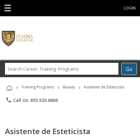
☰
LOGIN
Search
Go
Career
Training
›
›
›
Programs
Training Programs
Beauty
Asistente de Esteticista
phone
Call Us: 855.520.6806
Asistente de Esteticista