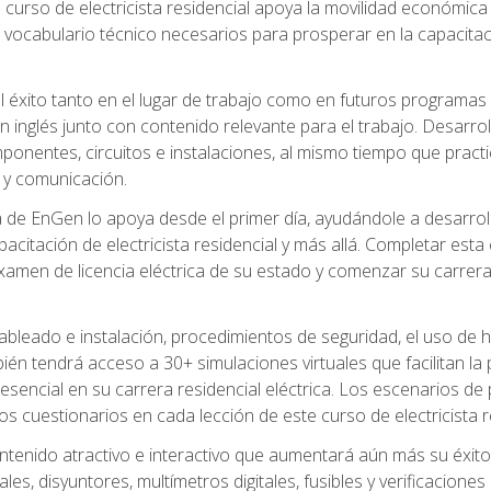
 curso de electricista residencial apoya la movilidad económica 
 vocabulario técnico necesarios para prosperar en la capacitaci
l éxito tanto en el lugar de trabajo como en futuros programas
 inglés junto con contenido relevante para el trabajo. Desarrol
ponentes, circuitos e instalaciones, al mismo tiempo que practic
 y comunicación.
de EnGen lo apoya desde el primer día, ayudándole a desarrolla
itación de electricista residencial y más allá. Completar esta c
amen de licencia eléctrica de su estado y comenzar su carrera 
cableado e instalación, procedimientos de seguridad, el uso de
n tendrá acceso a 30+ simulaciones virtuales que facilitan la p
 esencial en su carrera residencial eléctrica. Los escenarios de
los cuestionarios en cada lección de este curso de electricista r
ntenido atractivo e interactivo que aumentará aún más su éxit
ales, disyuntores, multímetros digitales, fusibles y verificacion