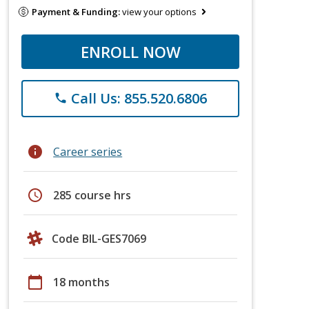
Payment & Funding:
view your options
ENROLL NOW
Call Us: 855.520.6806
phone
info
Career series
schedule
285 course hrs
Code BIL-GES7069
calendar_today
18 months