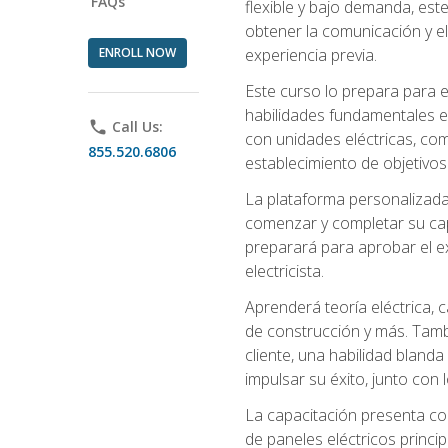
FAQs
flexible y bajo demanda, este
obtener la comunicación y el
ENROLL NOW
experiencia previa.
Este curso lo prepara para e
habilidades fundamentales en
phone
Call Us:
con unidades eléctricas, com
855.520.6806
establecimiento de objetivos
La plataforma personalizada 
comenzar y completar su capac
preparará para aprobar el ex
electricista.
Aprenderá teoría eléctrica, 
de construcción y más. Tambié
cliente, una habilidad blanda
impulsar su éxito, junto con 
La capacitación presenta co
de paneles eléctricos princip