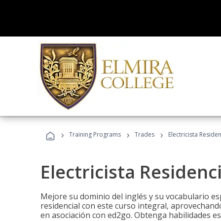
›
›
›
Training Programs
Trades
Electricista Reside
Electricista Residenc
Mejore su dominio del inglés y su vocabulario espe
residencial con este curso integral, aprovechando
en asociación con ed2go. Obtenga habilidades esenc