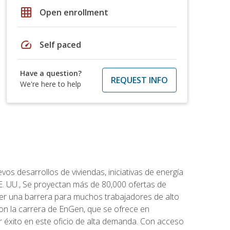
grid_on
Open enrollment
speed
Self paced
Have a question?
REQUEST INFO
We're here to help
os desarrollos de viviendas, iniciativas de energía
EE. UU., Se proyectan más de 80,000 ofertas de
 ser una barrera para muchos trabajadores de alto
con la carrera de EnGen, que se ofrece en
er éxito en este oficio de alta demanda. Con acceso