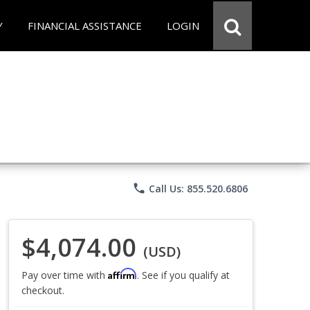
Y
FINANCIAL ASSISTANCE
LOGIN
phone
Call Us: 855.520.6806
$4,074.00
(USD)
Affirm
Pay over time with
. See if you qualify at
checkout.