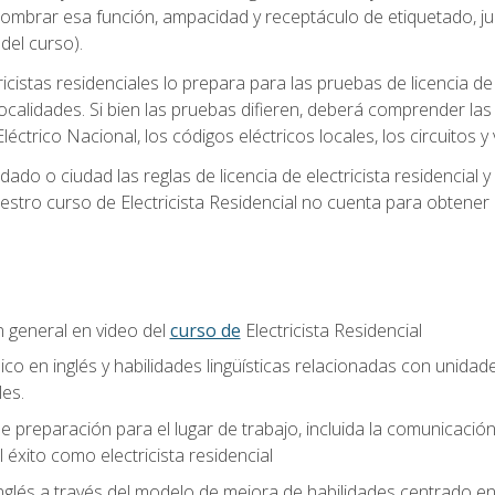
 nombrar esa función, ampacidad y receptáculo de etiquetado, j
el curso).
ricistas residenciales lo prepara para las pruebas de licencia d
localidades. Si bien las pruebas difieren, deberá comprender las
léctrico Nacional, los códigos eléctricos locales, los circuitos
ado o ciudad las reglas de licencia de electricista residencial 
stro curso de Electricista Residencial no cuenta para obtener 
n general en video del
curso de
Electricista Residencial
ico en inglés y habilidades lingüísticas relacionadas con unidad
les.
 preparación para el lugar de trabajo, incluida la comunicación, 
l éxito como electricista residencial
nglés a través del modelo de mejora de habilidades centrado e