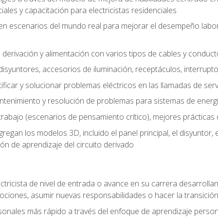
les y capacitación para electricistas residenciales
o en escenarios del mundo real para mejorar el desempeño labora
 derivación y alimentación con varios tipos de cables y conduc
 disyuntores, accesorios de iluminación, receptáculos, interrupt
icar y solucionar problemas eléctricos en las llamadas de serv
ntenimiento y resolución de problemas para sistemas de energí
rabajo (escenarios de pensamiento crítico), mejores prácticas d
n los modelos 3D, incluido el panel principal, el disyuntor, el m
ión de aprendizaje del circuito derivado
ectricista de nivel de entrada o avance en su carrera desarrollan
mociones, asumir nuevas responsabilidades o hacer la transició
sonales más rápido a través del enfoque de aprendizaje perso