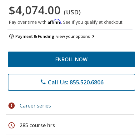
$4,074.00
(USD)
Affirm
Pay over time with
. See if you qualify at checkout.
Payment & Funding:
view your options
ENROLL NOW
Call Us: 855.520.6806
phone
info
Career series
schedule
285 course hrs