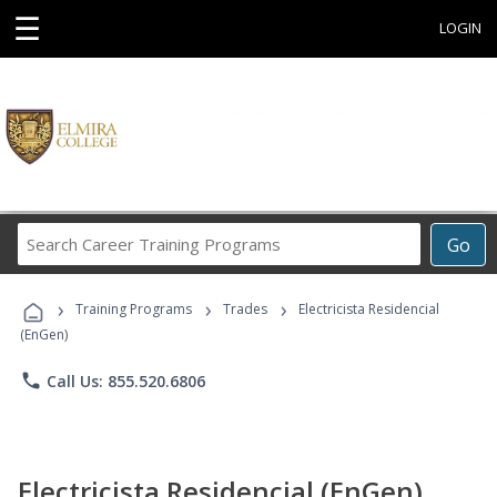
☰
LOGIN
Search
Go
Career
Training
›
›
›
Programs
Training Programs
Trades
Electricista Residencial
(EnGen)
phone
Call Us: 855.520.6806
Electricista Residencial (EnGen)