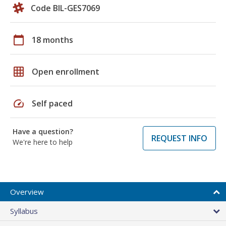
Code BIL-GES7069
calendar_today
18 months
grid_on
Open enrollment
speed
Self paced
Have a question?
REQUEST INFO
We're here to help
Overview
Syllabus