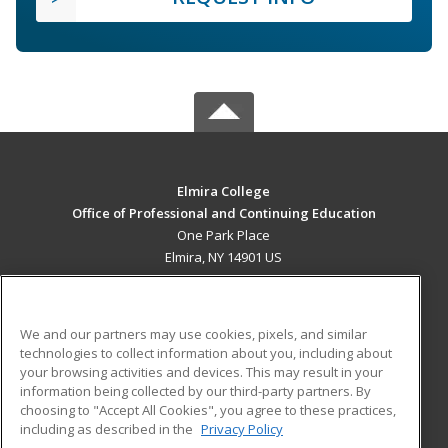
Elmira College
Office of Professional and Continuing Education
One Park Place
Elmira, NY 14901 US
MAIN CONTENT
Career Training
We and our partners may use cookies, pixels, and similar
technologies to collect information about you, including about
ADDITIONAL RESOURCES
your browsing activities and devices. This may result in your
information being collected by our third-party partners. By
Military
Student Blog
choosing to "Accept All Cookies", you agree to these practices,
Financial Assistance
including as described in the
Privacy Policy
Help