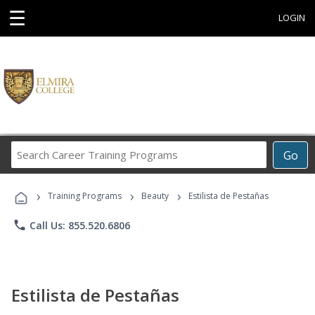
☰
LOGIN
Search
Go
Career
Training
›
›
›
Programs
Training Programs
Beauty
Estilista de Pestañas
phone
Call Us: 855.520.6806
Estilista de Pestañas