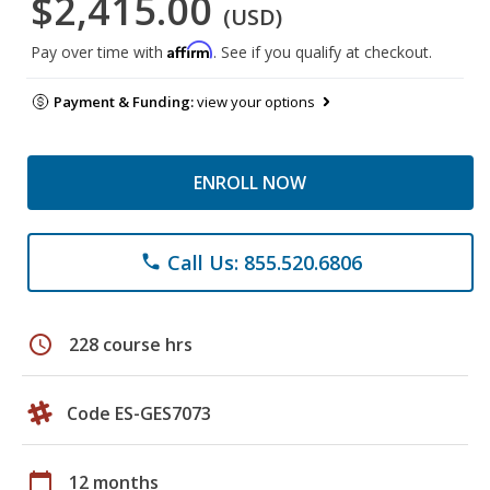
$2,415.00
(USD)
Affirm
Pay over time with
. See if you qualify at checkout.
Payment & Funding:
view your options
ENROLL NOW
Call Us: 855.520.6806
phone
schedule
228 course hrs
Code ES-GES7073
calendar_today
12 months