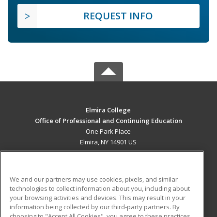
REQUEST INFO
Elmira College
Office of Professional and Continuing Education
One Park Place
Elmira, NY 14901 US
MAIN CONTENT
Career Training
We and our partners may use cookies, pixels, and similar
technologies to collect information about you, including about
ADDITIONAL RESOURCES
your browsing activities and devices. This may result in your
information being collected by our third-party partners. By
Military
Student Blog
choosing to "Accept All Cookies", you agree to these practices,