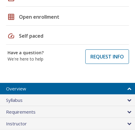
grid_on
Open enrollment
speed
Self paced
Have a question?
REQUEST INFO
We're here to help
Overview
Syllabus
Requirements
Instructor